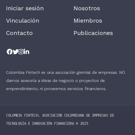
A
Iniciar sesión
Nosotros
V
E
T
Vinculación
Miembros
H
I
Contacto
Publicaciones
S
F
I
E
L
D
B
L
A
Colombia Fintech es una asociación gremial de empresas. NO
N
damos asesoría a ideas de negocio o proyectos de
K
.
emprendimiento, ni proveemos servicios financieros.
COLOMBIA FINTECH, ASOCIACIÓN COLOMBIANA DE EMPRESAS DE
TECNOLOGÍA E INNOVACIÓN FINANCIERA ©️ 2025