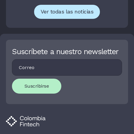
Ver todas las noticias
Suscríbete a nuestro newsletter
Footer
I
Newsletter
F
Y
O
U
Suscribirse
A
R
E
H
U
M
A
N
,
L
E