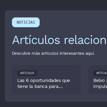
NOTICIAS
Artículos relacio
Descubre más artículos interesantes aquí.
ARTÍCULOS
ARTÍCU
Las 6 oportunidades que
Belvo 
tiene la banca para
impuls
reinventarse y competir
en Col
con los nuevos actores de
open 
la industria