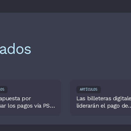
nados
LOS
ARTÍCULOS
apuesta por
Las billeteras digital
ar los pagos vía PSE
liderarán el pago de
ombia gracias al
compras en línea en
finance
Latinoamérica para 