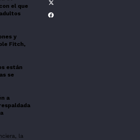
con el que
 adultos
ones y
ble Fitch,
os están
as se
én a
 respaldada
ra
ciera, la