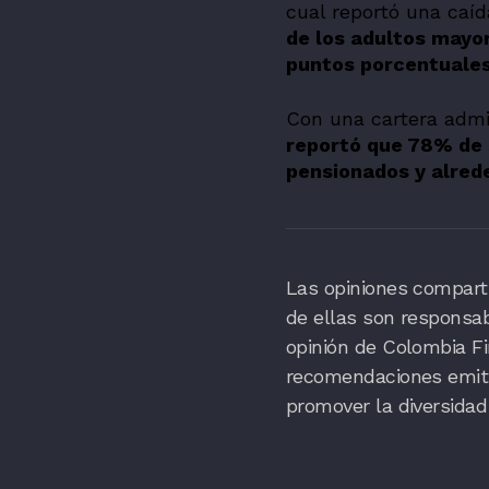
cual reportó una caíd
de los adultos mayor
puntos porcentuales
Con una cartera admin
reportó que 78% de s
pensionados y alred
Las opiniones comparti
de ellas son responsa
opinión de Colombia Fi
recomendaciones emitid
promover la diversidad