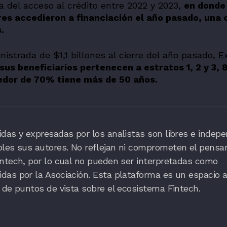
a del acceso al crédito entre 2022 y 2023,
en donde
es accedieron a financiación el año pasado, una 
.
istrada de $1,1 billones al cierre del año pasado, E
us beneficiarios pertenecen a estratos 1, 2 y 3,
edor de 70% tiene más de 50 años.
das y expresadas por los analistas son libres e indepe
bles sus autores. No reflejan ni comprometen el pensa
ntech, por lo cual no pueden ser interpretadas como
as por la Asociación. Esta plataforma es un espacio a
 de puntos de vista sobre el ecosistema Fintech.