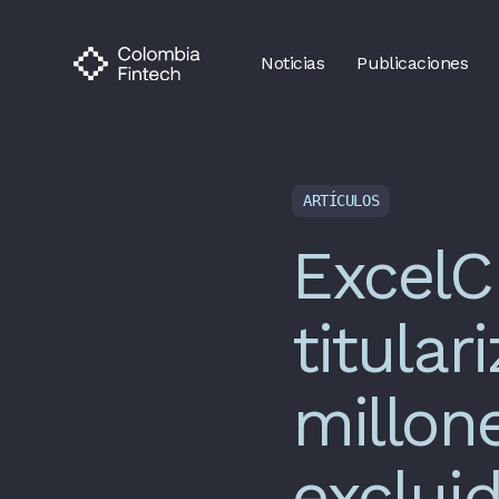
Noticias
Publicaciones
ARTÍCULOS
ExcelC
titula
millon
exclui