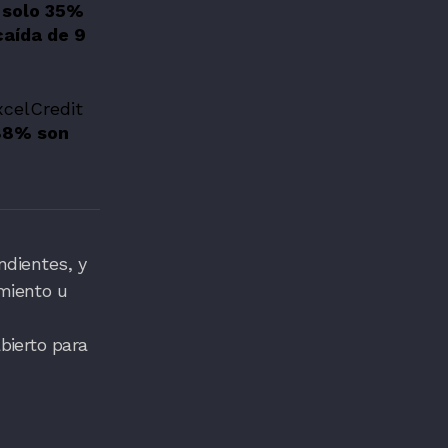
 solo 35%
caída de 9
xcelCredit
 88% son
ndientes, y
miento u
bierto para