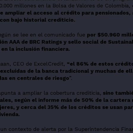
00.000 millones en la Bolsa de Valores de Colombia,
e ampliar el acceso al crédito para pensionados,
on bajo historial crediticio.
egún se lee en el comunicado fue
por $50.960 mill
ión AAA de BRC Ratings y sello social de Sustaina
en la inclusión financiera.
aan, CEO de ExcelCredit,
“el 86% de estos crédit
 excluidas de la banca tradicional y muchas de ell
as en centrales de riesgo
”.
punta a ampliar la cobertura crediticia,
sino tambi
iales, según el informe más de 50% de la cartera
eres, y cerca del 35% de los créditos se usan pa
ivienda.
n un contexto de alerta por la Superintendencia Finan