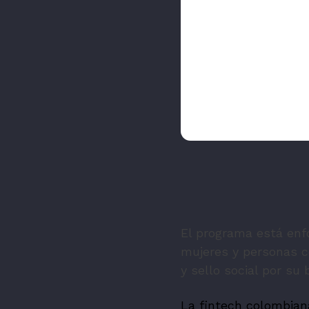
El programa está enf
mujeres y personas co
y sello social por su
La fintech colombian