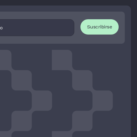
I
Suscribirse
F
Y
O
U
A
R
E
H
U
M
A
N
,
L
E
A
V
E
T
H
I
S
F