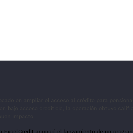
ocado en ampliar el acceso al crédito para pensiona
n bajo acceso crediticio, la operación obtuvo calif
 buen impacto
a ExcelCredit anunció el lanzamiento de un progra