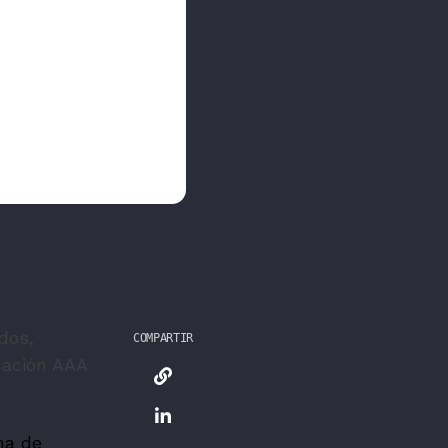
dos,
COMPARTIR
icación AAA
ma de