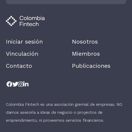
U
M
A
N
,
L
E
A
Iniciar sesión
Nosotros
V
E
T
Vinculación
Miembros
H
I
Contacto
Publicaciones
S
F
I
E
L
D
B
L
A
Colombia Fintech es una asociación gremial de empresas. NO
N
damos asesoría a ideas de negocio o proyectos de
K
.
emprendimiento, ni proveemos servicios financieros.