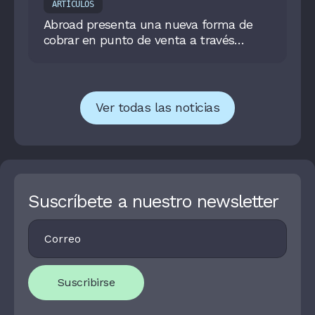
ARTÍCULOS
Abroad presenta una nueva forma de
cobrar en punto de venta a través
deEchoPay
Ver todas las noticias
Suscríbete a nuestro newsletter
Footer
I
Newsletter
F
Y
O
U
Suscribirse
A
R
E
H