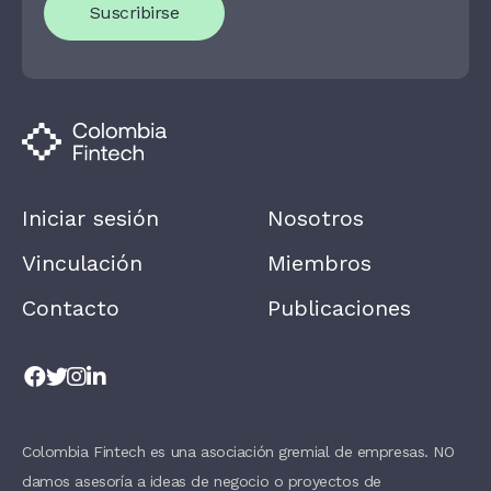
Suscribirse
A
R
E
H
U
M
A
N
,
L
E
A
Iniciar sesión
Nosotros
V
E
T
Vinculación
Miembros
H
I
Contacto
Publicaciones
S
F
I
E
L
D
B
L
A
Colombia Fintech es una asociación gremial de empresas. NO
N
damos asesoría a ideas de negocio o proyectos de
K