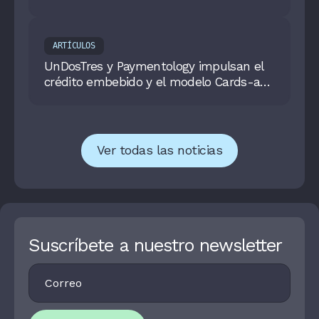
ARTÍCULOS
UnDosTres y Paymentology impulsan el
crédito embebido y el modelo Cards-as-
a-Service en Latinoamérica
Ver todas las noticias
Suscríbete a nuestro newsletter
Footer
I
Newsletter
F
Y
O
U