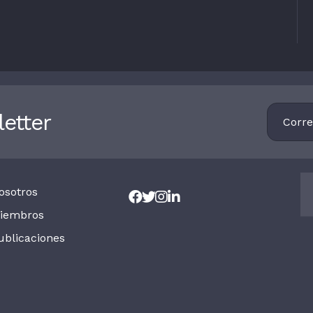
Footer
etter
Newsletter
osotros
iembros
ublicaciones