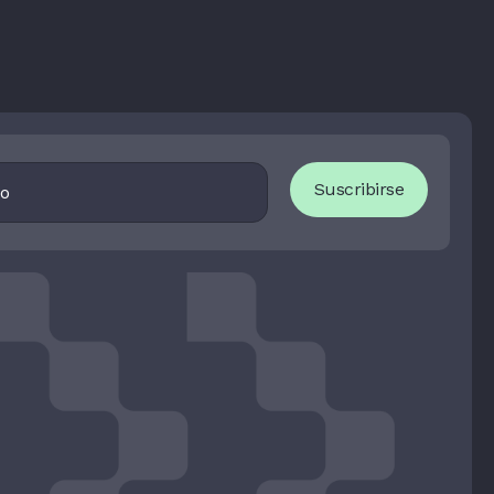
I
Suscribirse
F
Y
O
U
A
R
E
H
U
M
A
N
,
L
E
A
V
E