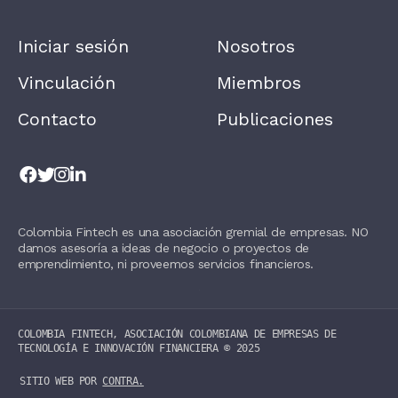
L
E
A
Iniciar sesión
Nosotros
V
E
T
Vinculación
Miembros
H
I
Contacto
Publicaciones
S
F
I
E
L
D
B
L
Colombia Fintech es una asociación gremial de empresas. NO
A
damos asesoría a ideas de negocio o proyectos de
N
K
emprendimiento, ni proveemos servicios financieros.
.
COLOMBIA FINTECH, ASOCIACIÓN COLOMBIANA DE EMPRESAS DE
TECNOLOGÍA E INNOVACIÓN FINANCIERA ©️ 2025
SITIO WEB POR
CONTRA.