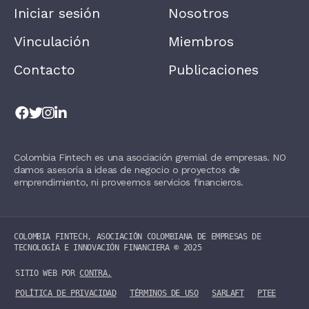
A
Iniciar sesión
Nosotros
V
E
T
Vinculación
Miembros
H
I
Contacto
Publicaciones
S
F
I
E
L
D
B
L
Colombia Fintech es una asociación gremial de empresas. NO
A
damos asesoría a ideas de negocio o proyectos de
N
K
emprendimiento, ni proveemos servicios financieros.
.
COLOMBIA FINTECH, ASOCIACIÓN COLOMBIANA DE EMPRESAS DE
TECNOLOGÍA E INNOVACIÓN FINANCIERA ©️ 2025
SITIO WEB POR
CONTRA.
POLÍTICA DE PRIVACIDAD
TÉRMINOS DE USO
SARLAFT
PTEE