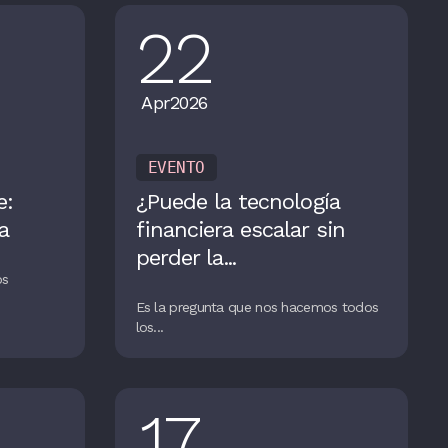
22
Apr
2026
EVENTO
e:
¿Puede la tecnología
a
financiera escalar sin
perder la...
os
Es la pregunta que nos hacemos todos
los...
17