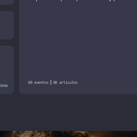
|
00 eventos
00 artículos
fono