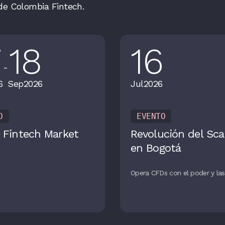
de Colombia Fintech.
7
18
16
-
6
Sep
2026
Jul
2026
O
EVENTO
 Fintech Market
Revolución del Sca
en Bogotá
Opera CFDs con el poder y las 