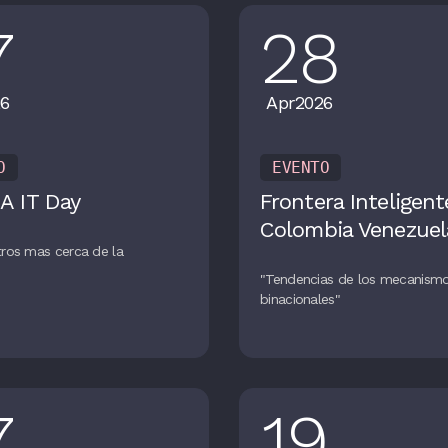
7
28
6
Apr
2026
O
EVENTO
A IT Day
Frontera Inteligent
Colombia Venezuel
ros mas cerca de la
n
"Tendencias de los mecanism
binacionales"
7
19