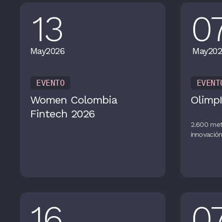
13
0
May
2026
May
202
EVENTO
EVENT
Women Colombia
OlimpI
Fintech 2026
2.600 met
innovació
16
0