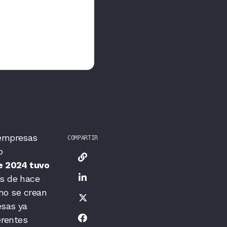
 empresas
COMPARTIR
o
e 2024 tuvo
as de hace
ómo se crean
esas ya
erentes