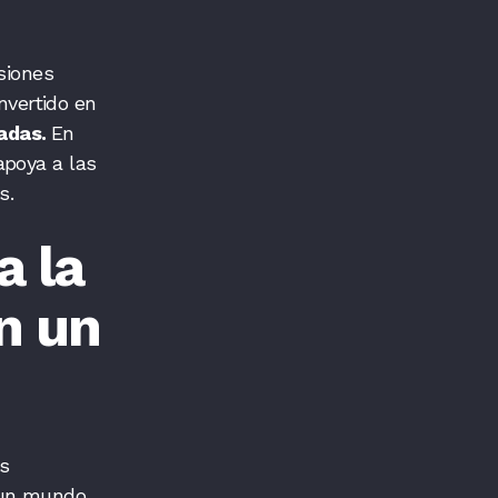
siones
vertido en
madas.
En
apoya a las
ís.
a la
n un
es
n un mundo