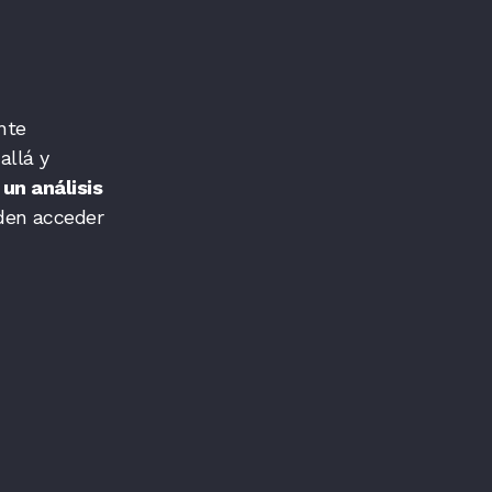
nte
allá y
 un análisis
den acceder