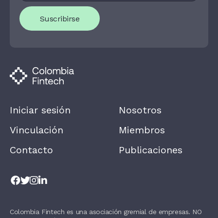
O
U
Suscribirse
A
R
E
H
U
M
A
N
,
L
E
A
Iniciar sesión
Nosotros
V
E
T
Vinculación
Miembros
H
I
Contacto
Publicaciones
S
F
I
E
L
D
B
L
Colombia Fintech es una asociación gremial de empresas. NO
A