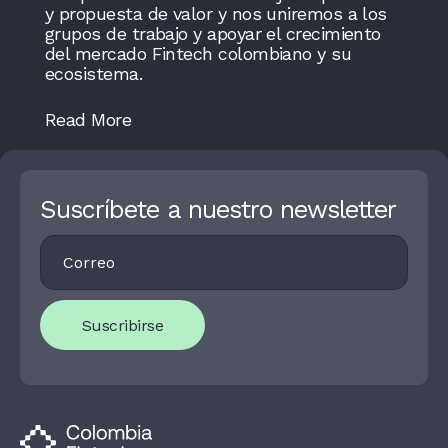
y propuesta de valor y nos uniremos a los
grupos de trabajo y apoyar el crecimiento
del mercado Fintech colombiano y su
ecosistema.
Read More
Suscríbete a nuestro newsletter
Footer
I
Newsletter
F
Y
O
U
Suscribirse
A
R
E
H
U
M
A
N