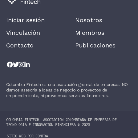
,
L
E
A
Iniciar sesión
Nosotros
V
E
T
Vinculación
Miembros
H
I
Contacto
Publicaciones
S
F
I
E
L
D
B
L
Colombia Fintech es una asociación gremial de empresas. NO
A
damos asesoría a ideas de negocio o proyectos de
N
K
emprendimiento, ni proveemos servicios financieros.
.
COLOMBIA FINTECH, ASOCIACIÓN COLOMBIANA DE EMPRESAS DE
TECNOLOGÍA E INNOVACIÓN FINANCIERA ©️ 2025
SITIO WEB POR
CONTRA.