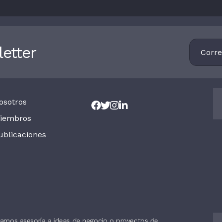
Footer
etter
Newsletter
osotros
iembros
ublicaciones
amos asesoría a ideas de negocio o proyectos de