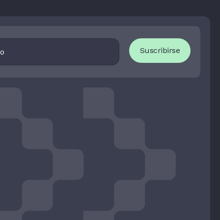
I
Suscribirse
F
Y
O
U
A
R
E
H
U
M
A
N
,
L
E
A
V
E
T
H
I
S