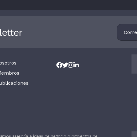
Footer
etter
Newsletter
osotros
iembros
ublicaciones
amos asesoría a ideas de negocio o proyectos de