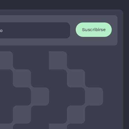
I
Suscribirse
F
Y
O
U
A
R
E
H
U
M
A
N
,
L
E
A
V
E
T
H
I
S