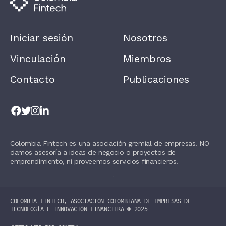
,
L
E
A
Iniciar sesión
Nosotros
V
E
T
Vinculación
Miembros
H
I
Contacto
Publicaciones
S
F
I
E
L
D
B
L
Colombia Fintech es una asociación gremial de empresas. NO
A
damos asesoría a ideas de negocio o proyectos de
N
K
emprendimiento, ni proveemos servicios financieros.
.
COLOMBIA FINTECH, ASOCIACIÓN COLOMBIANA DE EMPRESAS DE
TECNOLOGÍA E INNOVACIÓN FINANCIERA ©️ 2025