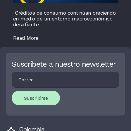
Créditos de consumo continúan creciendo
en medio de un entorno macroeconómico
desafiante.
Read More
Suscríbete a nuestro newsletter
Footer
I
Newsletter
F
Y
O
U
Suscribirse
A
R
E
H
U
M
A
N