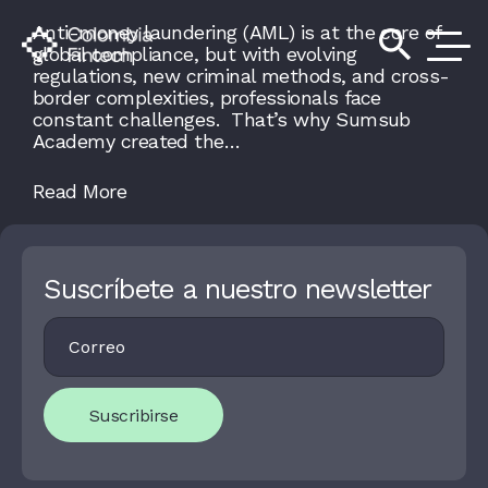
Anti-money laundering (AML) is at the core of
search
global compliance, but with evolving
regulations, new criminal methods, and cross-
border complexities, professionals face
constant challenges. That’s why Sumsub
Academy created the…
Read More
Suscríbete a nuestro newsletter
Footer
I
Newsletter
F
Y
O
U
Suscribirse
A
R
E
H
U