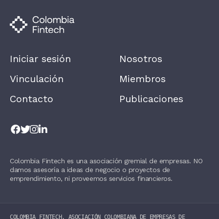
M
A
N
,
L
E
A
Iniciar sesión
Nosotros
V
E
T
Vinculación
Miembros
H
I
Contacto
Publicaciones
S
F
I
E
L
D
B
L
Colombia Fintech es una asociación gremial de empresas. NO
A
damos asesoría a ideas de negocio o proyectos de
N
K
emprendimiento, ni proveemos servicios financieros.
.
COLOMBIA FINTECH, ASOCIACIÓN COLOMBIANA DE EMPRESAS DE