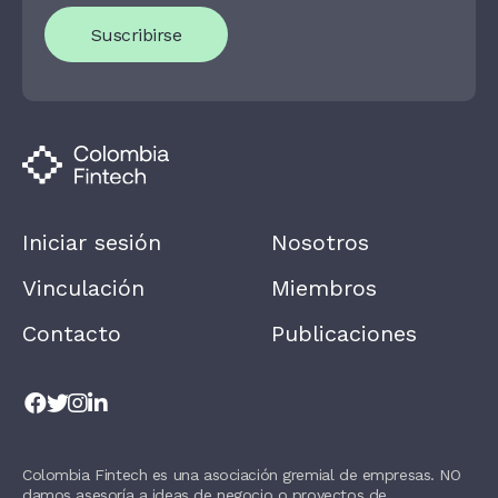
U
Suscribirse
A
R
E
H
U
M
A
N
,
L
E
A
Iniciar sesión
Nosotros
V
E
T
Vinculación
Miembros
H
I
Contacto
Publicaciones
S
F
I
E
L
D
B
L
Colombia Fintech es una asociación gremial de empresas. NO
A
damos asesoría a ideas de negocio o proyectos de
N