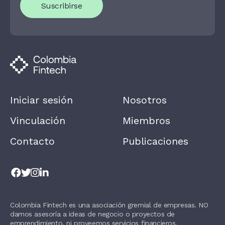
Suscribirse
A
R
E
H
U
M
A
N
,
L
E
A
Iniciar sesión
Nosotros
V
E
T
Vinculación
Miembros
H
I
Contacto
Publicaciones
S
F
I
E
L
D
B
L
Colombia Fintech es una asociación gremial de empresas. NO
A
damos asesoría a ideas de negocio o proyectos de
N
K
emprendimiento, ni proveemos servicios financieros.